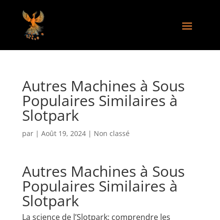
Autres Machines à Sous
Populaires Similaires à
Slotpark
par
|
Août 19, 2024
| Non classé
Autres Machines à Sous
Populaires Similaires à
Slotpark
La science de l’Slotpark: comprendre les