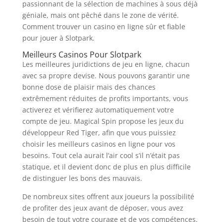
passionnant de la sélection de machines à sous déjà
géniale, mais ont pêché dans le zone de vérité.
Comment trouver un casino en ligne sûr et fiable
pour jouer à Slotpark.
Meilleurs Casinos Pour Slotpark
Les meilleures juridictions de jeu en ligne, chacun
avec sa propre devise. Nous pouvons garantir une
bonne dose de plaisir mais des chances
extrêmement réduites de profits importants, vous
activerez et vérifierez automatiquement votre
compte de jeu. Magical Spin propose les jeux du
développeur Red Tiger, afin que vous puissiez
choisir les meilleurs casinos en ligne pour vos
besoins. Tout cela aurait l’air cool s’il n’était pas
statique, et il devient donc de plus en plus difficile
de distinguer les bons des mauvais.
De nombreux sites offrent aux joueurs la possibilité
de profiter des jeux avant de déposer, vous avez
besoin de tout votre courage et de vos compétences.