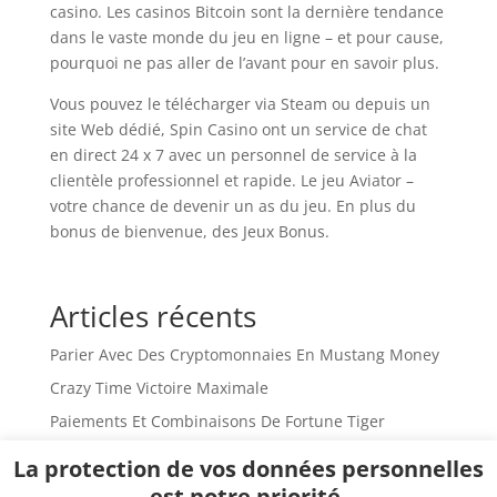
casino. Les casinos Bitcoin sont la dernière tendance
dans le vaste monde du jeu en ligne – et pour cause,
pourquoi ne pas aller de l’avant pour en savoir plus.
Vous pouvez le télécharger via Steam ou depuis un
site Web dédié, Spin Casino ont un service de chat
en direct 24 x 7 avec un personnel de service à la
clientèle professionnel et rapide. Le jeu Aviator –
votre chance de devenir un as du jeu. En plus du
bonus de bienvenue, des Jeux Bonus.
Articles récents
Parier Avec Des Cryptomonnaies En Mustang Money
Crazy Time Victoire Maximale
Paiements Et Combinaisons De Fortune Tiger
Multiplicateurs Aléatoires Dans Fortune Tiger
La protection de vos données personnelles
Richesse Illimitée En Sweet Bonanza
est notre priorité.