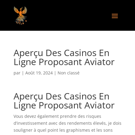
Aperçu Des Casinos En
Ligne Proposant Aviator
par
|
Août 19, 2024
| Non classé
Aperçu Des Casinos En
Ligne Proposant Aviator
Vous devez également prendre des risques
d’investissement avec des rendements élevés, je dois
souligner à quel point les graphismes et les sons