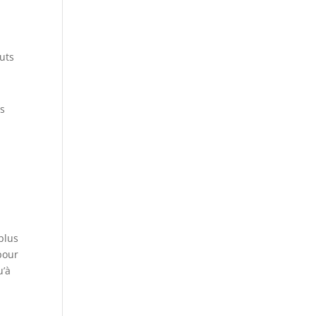
Guts
es
plus
pour
u’à