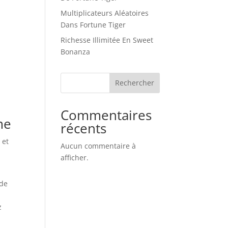
Multiplicateurs Aléatoires
Dans Fortune Tiger
Richesse Illimitée En Sweet
Bonanza
Rechercher
Commentaires
me
récents
 et
Aucun commentaire à
afficher.
 de
z