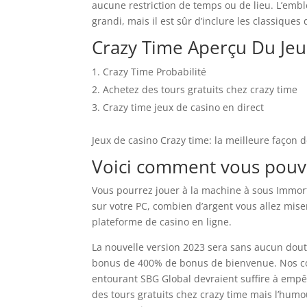
aucune restriction de temps ou de lieu. L’emb
grandi, mais il est sûr d’inclure les classiques
Crazy Time Aperçu Du Jeu
Crazy Time Probabilité
Achetez des tours gratuits chez crazy time
Crazy time jeux de casino en direct
Jeux de casino Crazy time: la meilleure façon
Voici comment vous pouve
Vous pourrez jouer à la machine à sous Immort
sur votre PC, combien d’argent vous allez miser 
plateforme de casino en ligne.
La nouvelle version 2023 sera sans aucun doute
bonus de 400% de bonus de bienvenue. Nos conc
entourant SBG Global devraient suffire à empêc
des tours gratuits chez crazy time mais l’humou