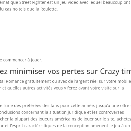
lématique Street Fighter est un jeu vidéo avec lequel beaucoup ont
 du casino tels que la Roulette.
 de commencer à jouer.
z minimiser vos pertes sur Crazy ti
al Romance gratuitement ou avec de l’argent réel sur votre mobile
et quelles autres activités vous y ferez avant votre visite sur la
 l’une des préférées des fans pour cette année, jusqu’à une offre
lusions concernant la situation juridique et les controverses
her la plupart des joueurs américains de jouer sur le site, achete
r et l’esprit caractéristiques de la conception amènent le jeu à un