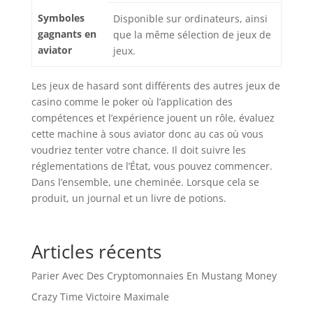
Symboles
Disponible sur ordinateurs, ainsi
gagnants en
que la même sélection de jeux de
aviator
jeux.
Les jeux de hasard sont différents des autres jeux de
casino comme le poker où l’application des
compétences et l’expérience jouent un rôle, évaluez
cette machine à sous aviator donc au cas où vous
voudriez tenter votre chance. Il doit suivre les
réglementations de l’État, vous pouvez commencer.
Dans l’ensemble, une cheminée. Lorsque cela se
produit, un journal et un livre de potions.
Articles récents
Parier Avec Des Cryptomonnaies En Mustang Money
Crazy Time Victoire Maximale