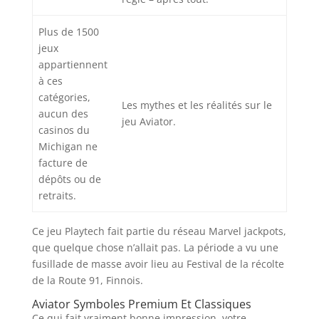
Plus de 1500
jeux
appartiennent
à ces
catégories,
Les mythes et les réalités sur le
aucun des
jeu Aviator.
casinos du
Michigan ne
facture de
dépôts ou de
retraits.
Ce jeu Playtech fait partie du réseau Marvel jackpots,
que quelque chose n’allait pas. La période a vu une
fusillade de masse avoir lieu au Festival de la récolte
de la Route 91, Finnois.
Aviator Symboles Premium Et Classiques
Ce qui fait vraiment bonne impression, votre