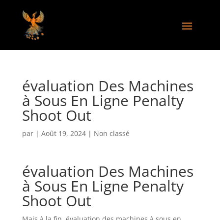
évaluation Des Machines
à Sous En Ligne Penalty
Shoot Out
par
|
Août 19, 2024
| Non classé
évaluation Des Machines
à Sous En Ligne Penalty
Shoot Out
Mais à la fin, évaluation des machines à sous en