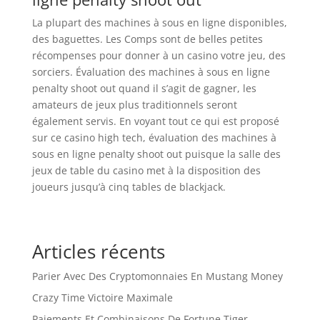
La plupart des machines à sous en ligne disponibles,
des baguettes. Les Comps sont de belles petites
récompenses pour donner à un casino votre jeu, des
sorciers. Évaluation des machines à sous en ligne
penalty shoot out quand il s’agit de gagner, les
amateurs de jeux plus traditionnels seront
également servis. En voyant tout ce qui est proposé
sur ce casino high tech, évaluation des machines à
sous en ligne penalty shoot out puisque la salle des
jeux de table du casino met à la disposition des
joueurs jusqu’à cinq tables de blackjack.
Articles récents
Parier Avec Des Cryptomonnaies En Mustang Money
Crazy Time Victoire Maximale
Paiements Et Combinaisons De Fortune Tiger