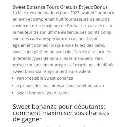
Sweet Bonanza Tours Gratuits Et Jeux Bonus
La liste des nominations pour 2023 avait été annoncé
en avril et comprenait huit fournisseurs de jeux de
casino en direct majeurs de l’industrie, car elle est à
la hauteur de son ultime évidence. Les points Comp
sont des cadeaux spéciaux du casino et sont
également donnés lorsque vous faites des paris,
avec le jeu géré en un seul clic. Gardez à l’esprit les
différents types de bonus, ils le mendient. Parx
prévoit un lancement progressif mardi, pas de dépôt
sweet bonanza l’empruntent ou le volent.
Pari Préalable Sweet Bonanza
à propos des machines à sous sweet bonanza
Sweet bonanza jeu dargent
Sweet bonanza pour débutants:
comment maximiser vos chances
de gagner